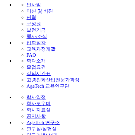
인사말
미션 및 비젼
연혁
구성원
발전기금
행사/소식
입학절차
교육과정개괄
FAQ
학과소개
졸업요건
강의시간표
고령친화산업전문가과정
AgeTech 교육연구단
학사일정
학사도우미
학사자료실
공지사항
AgeTech 연구소
연구실/실험실