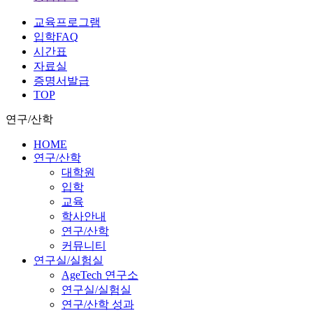
교육프로그램
입학FAQ
시간표
자료실
증명서발급
TOP
연구/산학
HOME
연구/산학
대학원
입학
교육
학사안내
연구/산학
커뮤니티
연구실/실험실
AgeTech 연구소
연구실/실험실
연구/산학 성과