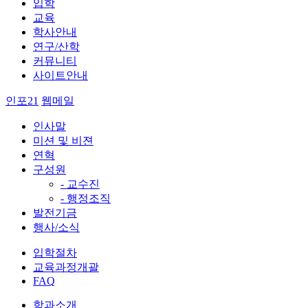
입학
교육
학사안내
연구/산학
커뮤니티
사이트안내
인포21
웹메일
인사말
미션 및 비젼
연혁
구성원
- 교수진
- 행정조직
발전기금
행사/소식
입학절차
교육과정개괄
FAQ
학과소개