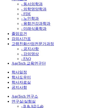
- 동서의학과
- 의학영양학과
- FDE
- 노인학과
- 융합건강과학과
- 미래식품학과
졸업요건
강의시간표
고령친화산업전문가과정
- 공지사항
- 강의영상
- FAQ
AgeTech 교육연구단
학사일정
학사도우미
학사자료실
공지사항
AgeTech 연구소
연구실/실험실
- B & AD Lab