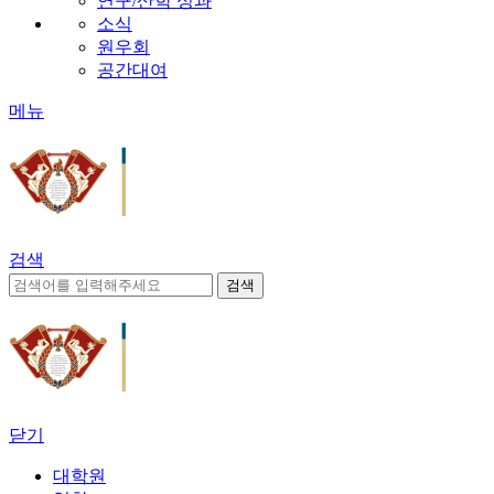
연구/산학 성과
소식
원우회
공간대여
메뉴
검색
닫기
대학원