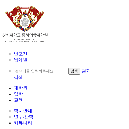
인포21
웹메일
닫기
검색
대학원
입학
교육
학사안내
연구/산학
커뮤니티