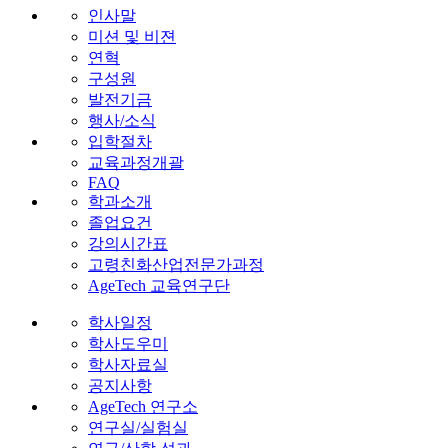
인사말
미션 및 비젼
연혁
구성원
발전기금
행사/소식
입학절차
교육과정개괄
FAQ
학과소개
졸업요건
강의시간표
고령친화산업전문가과정
AgeTech 교육연구단
학사일정
학사도우미
학사자료실
공지사항
AgeTech 연구소
연구실/실험실