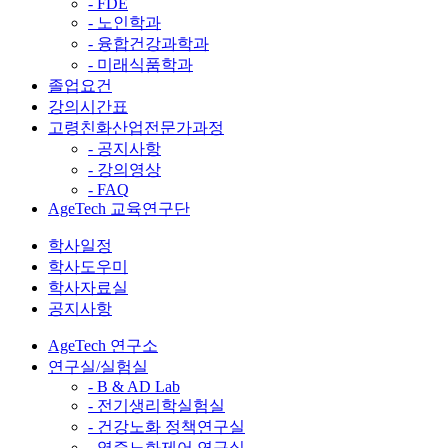
- FDE
- 노인학과
- 융합건강과학과
- 미래식품학과
졸업요건
강의시간표
고령친화산업전문가과정
- 공지사항
- 강의영상
- FAQ
AgeTech 교육연구단
학사일정
학사도우미
학사자료실
공지사항
AgeTech 연구소
연구실/실험실
- B & AD Lab
- 전기생리학실험실
- 건강노화 정책연구실
- 염증노화제어 연구실