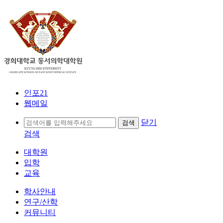
인포21
웹메일
닫기
검색
대학원
입학
교육
학사안내
연구/산학
커뮤니티