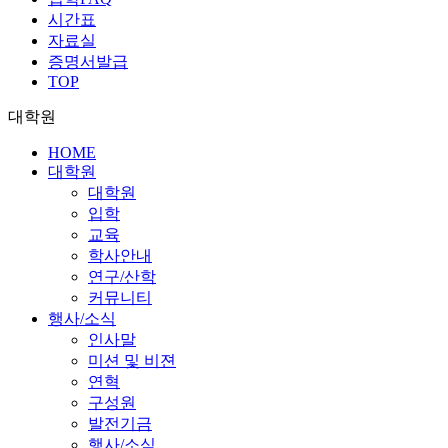
시간표
자료실
증명서발급
TOP
대학원
HOME
대학원
대학원
입학
교육
학사안내
연구/산학
커뮤니티
행사/소식
인사말
미션 및 비젼
연혁
구성원
발전기금
행사/소식