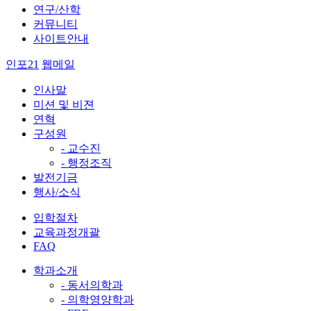
연구/산학
커뮤니티
사이트안내
인포21
웹메일
인사말
미션 및 비젼
연혁
구성원
- 교수진
- 행정조직
발전기금
행사/소식
입학절차
교육과정개괄
FAQ
학과소개
- 동서의학과
- 의학영양학과