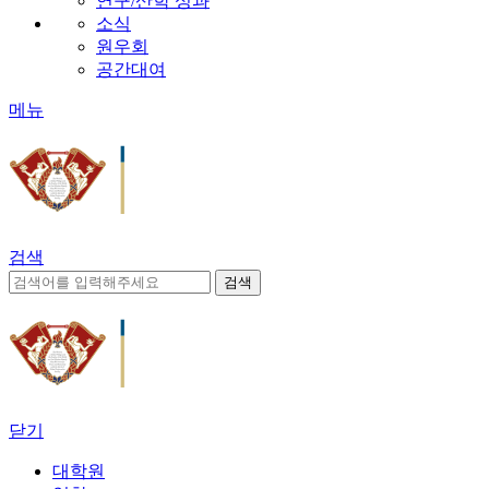
연구/산학 성과
소식
원우회
공간대여
메뉴
검색
닫기
대학원