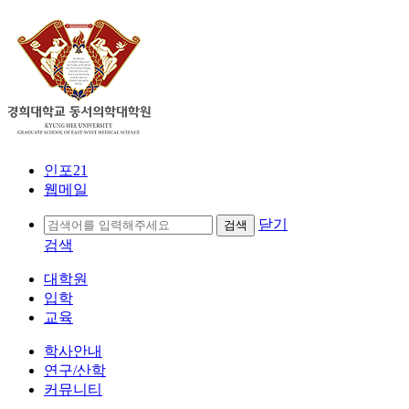
인포21
웹메일
닫기
검색
대학원
입학
교육
학사안내
연구/산학
커뮤니티