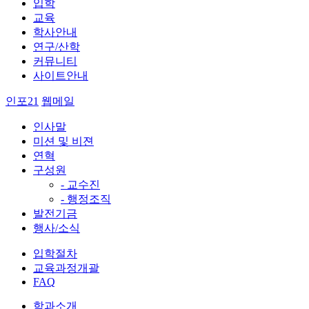
입학
교육
학사안내
연구/산학
커뮤니티
사이트안내
인포21
웹메일
인사말
미션 및 비젼
연혁
구성원
- 교수진
- 행정조직
발전기금
행사/소식
입학절차
교육과정개괄
FAQ
학과소개