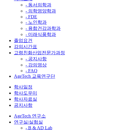
- 동서의학과
- 의학영양학과
- FDE
- 노인학과
- 융합건강과학과
- 미래식품학과
졸업요건
강의시간표
고령친화산업전문가과정
- 공지사항
- 강의영상
- FAQ
AgeTech 교육연구단
학사일정
학사도우미
학사자료실
공지사항
AgeTech 연구소
연구실/실험실
- B & AD Lab