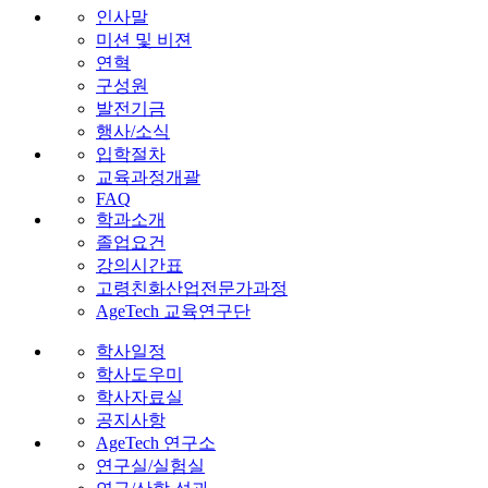
인사말
미션 및 비젼
연혁
구성원
발전기금
행사/소식
입학절차
교육과정개괄
FAQ
학과소개
졸업요건
강의시간표
고령친화산업전문가과정
AgeTech 교육연구단
학사일정
학사도우미
학사자료실
공지사항
AgeTech 연구소
연구실/실험실