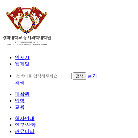
인포21
웹메일
닫기
검색
대학원
입학
교육
학사안내
연구/산학
커뮤니티