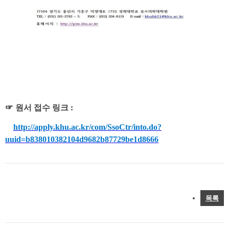
☞ 원서 접수 링크 :
http://apply.khu.ac.kr/com/SsoCtr/into.do?
uuid=b838010382104d9682b87729be1d8666
목록