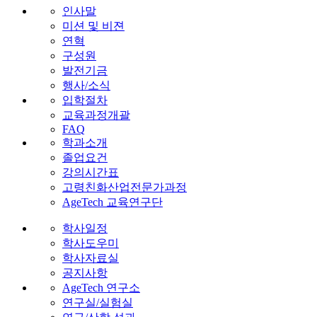
인사말
미션 및 비젼
연혁
구성원
발전기금
행사/소식
입학절차
교육과정개괄
FAQ
학과소개
졸업요건
강의시간표
고령친화산업전문가과정
AgeTech 교육연구단
학사일정
학사도우미
학사자료실
공지사항
AgeTech 연구소
연구실/실험실