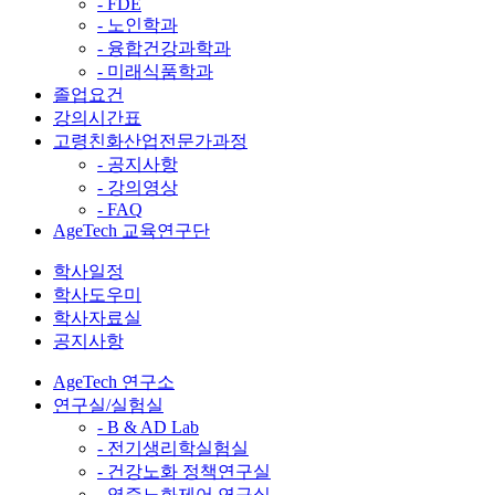
- FDE
- 노인학과
- 융합건강과학과
- 미래식품학과
졸업요건
강의시간표
고령친화산업전문가과정
- 공지사항
- 강의영상
- FAQ
AgeTech 교육연구단
학사일정
학사도우미
학사자료실
공지사항
AgeTech 연구소
연구실/실험실
- B & AD Lab
- 전기생리학실험실
- 건강노화 정책연구실
- 염증노화제어 연구실