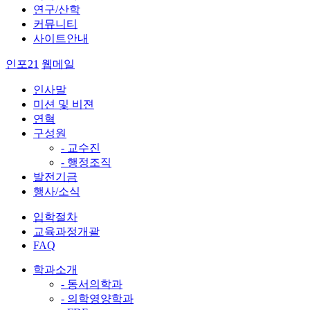
연구/산학
커뮤니티
사이트안내
인포21
웹메일
인사말
미션 및 비젼
연혁
구성원
- 교수진
- 행정조직
발전기금
행사/소식
입학절차
교육과정개괄
FAQ
학과소개
- 동서의학과
- 의학영양학과