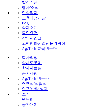
발전기금
행사/소식
입학절차
교육과정개괄
FAQ
학과소개
졸업요건
강의시간표
고령친화산업전문가과정
AgeTech 교육연구단
학사일정
학사도우미
학사자료실
공지사항
AgeTech 연구소
연구실/실험실
연구/산학 성과
소식
원우회
공간대여