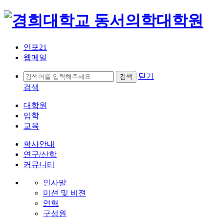
인포21
웹메일
닫기
검색
대학원
입학
교육
학사안내
연구/산학
커뮤니티
인사말
미션 및 비젼
연혁
구성원