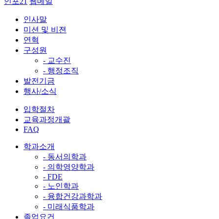
인포21
웹메일
인사말
미션 및 비젼
연혁
구성원
- 교수진
- 행정조직
발전기금
행사/소식
입학절차
교육과정개괄
FAQ
학과소개
- 동서의학과
- 의학영양학과
- FDE
- 노인학과
- 융합건강과학과
- 미래식품학과
졸업요건